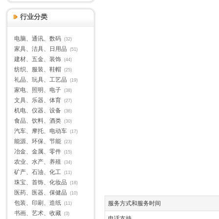
行业分类
电脑、通讯、数码
(32)
家具、洁具、日用品
(51)
建材、五金、装饰
(44)
纺织、服装、鞋帽
(25)
礼品、玩具、工艺品
(19)
家电、照明、电子
(38)
文具、乐器、体育
(27)
机电、仪器、设备
(36)
食品、饮料、酒类
(30)
汽车、摩托、电动车
(17)
能源、环保、节能
(23)
冶金、金属、零件
(15)
农业、水产、养殖
(34)
矿产、石油、化工
(11)
珠宝、首饰、化妆品
(18)
医药、医器、保健品
(10)
包装、印刷、造纸
服务方式和服务时间
(11)
书画、艺术、收藏
(3)
电话支持