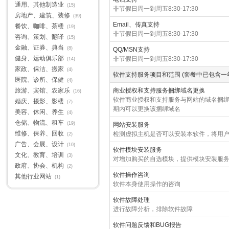
通用、其他制造业
(15)
非节假日周一到周五8:30-17:30
房地产、建筑、装修
(39)
Email、传真支持
餐饮、咖啡、茶楼
(19)
非节假日周一到周五8:30-17:30
咨询、策划、翻译
(15)
金融、证券、典当
(8)
QQ/MSN支持
健身、运动俱乐部
非节假日周一到周五8:30-17:30
(14)
家政、保洁、搬家
(4)
软件支持服务项目和范围 (套餐中已包含一年
医院、诊所、保健
(4)
旅游、宾馆、农家乐
商业授权和支持服务捆绑域名更换
(16)
软件商业授权和支持服务与网站的域名捆
婚庆、摄影、影楼
(7)
期内可以更换该捆绑域名
美容、休闲、养生
(4)
仓储、物流、租车
(19)
网站安装服务
维修、保养、回收
检测虚拟主机是否可以安装本软件，将用
(2)
广告、会展、设计
(10)
软件模块安装服务
文化、教育、培训
(3)
对增加购买的自选模块，提供模块安装服
政府、协会、机构
(2)
软件操作咨询
其他行业网站
(1)
软件本身使用操作的咨询
软件故障处理
进行故障分析，排除软件故障
软件问题反馈和BUG报告